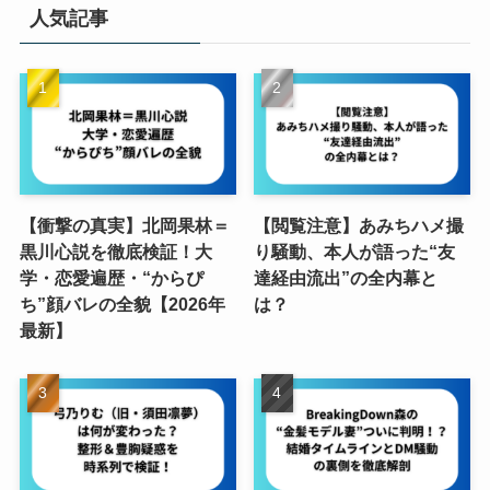
人気記事
【衝撃の真実】北岡果林＝
【閲覧注意】あみちハメ撮
黒川心説を徹底検証！大
り騒動、本人が語った“友
学・恋愛遍歴・“からぴ
達経由流出”の全内幕と
ち”顔バレの全貌【2026年
は？
最新】