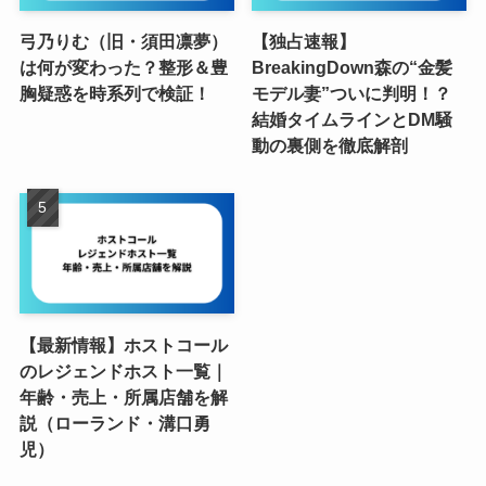
弓乃りむ（旧・須田凛夢）
【独占速報】
は何が変わった？整形＆豊
BreakingDown森の“金髪
胸疑惑を時系列で検証！
モデル妻”ついに判明！？
結婚タイムラインとDM騒
動の裏側を徹底解剖
【最新情報】ホストコール
のレジェンドホスト一覧｜
年齢・売上・所属店舗を解
説（ローランド・溝口勇
児）