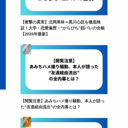
【衝撃の真実】北岡果林＝黒川心説を徹底検
証！大学・恋愛遍歴・“からぴち”顔バレの全貌
【2026年最新】
【閲覧注意】あみちハメ撮り騒動、本人が語っ
た“友達経由流出”の全内幕とは？