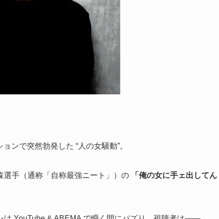
ョンで突然勃発した “人の女騒動”。
森選手（通称「自称最強ニート」）の
「俺の女に手ェ出してん
ouTube & ABEMA で瞬く間にバズり、視聴者は――