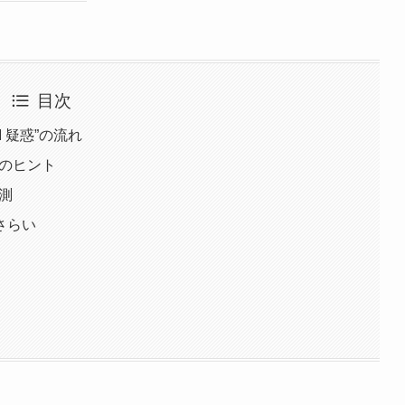
目次
M 疑惑”の流れ
つのヒント
測
さらい