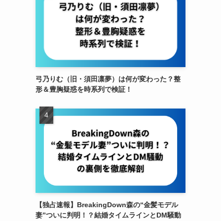
弓乃りむ（旧・須田凛夢）は何が変わった？整
形＆豊胸疑惑を時系列で検証！
【独占速報】BreakingDown森の“金髪モデル
妻”ついに判明！？結婚タイムラインとDM騒動