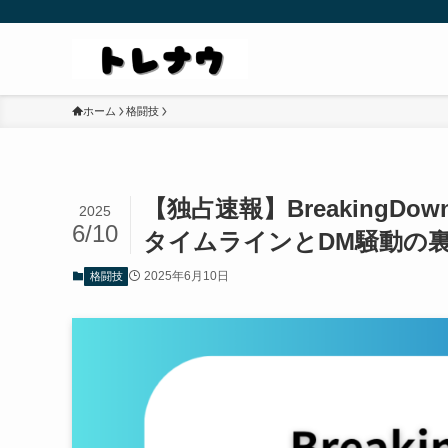
ホーム
格闘技
【独占速報】BreakingD
2025
6/10
タイムラインとDM騒動の
2025年6月10日
格闘技