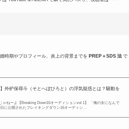
婚時期やプロフィール、炎上の背景までを
PREP＋SDS 法
で
ン】外枦保尋斗（そとへぼひろと）の浮気疑惑とは？騒動を
ーよ【Breaking Down16オーディションvol.1】 「俺の女になんで
9日に公開されたブレイキングダウン16オーディシ…