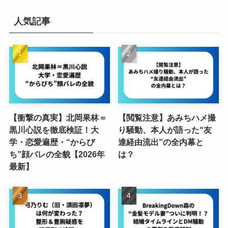
人気記事
【衝撃の真実】北岡果林＝
【閲覧注意】あみちハメ撮
黒川心説を徹底検証！大
り騒動、本人が語った“友
学・恋愛遍歴・“からぴ
達経由流出”の全内幕と
ち”顔バレの全貌【2026年
は？
最新】