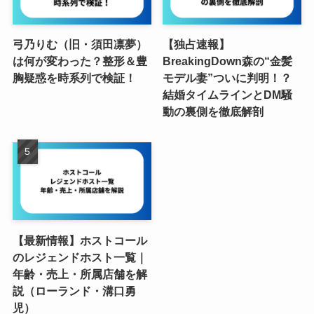
弓乃りむ（旧・須田凛夢）
【独占速報】
は何が変わった？整形＆豊
BreakingDown森の“金髪
胸疑惑を時系列で検証！
モデル妻”ついに判明！？
結婚タイムラインとDM騒
動の裏側を徹底解剖
【最新情報】ホストコール
のレジェンドホスト一覧｜
年齢・売上・所属店舗を解
説（ローランド・溝口勇
児）