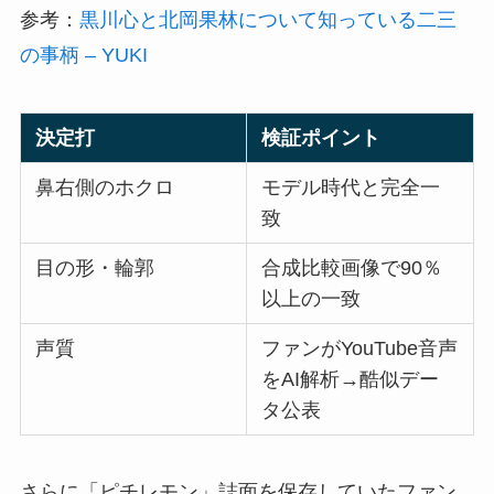
参考：
黒川心と北岡果林について知っている二三
の事柄 – YUKI
決定打
検証ポイント
鼻右側のホクロ
モデル時代と完全一
致
目の形・輪郭
合成比較画像で90％
以上の一致
声質
ファンがYouTube音声
をAI解析→酷似デー
タ公表
さらに「ピチレモン」誌面を保存していたファン