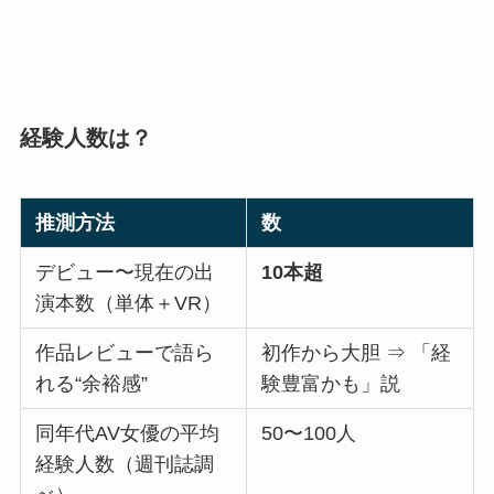
経験人数は？
推測方法
数
デビュー〜現在の出
10本超
演本数（単体＋VR）
作品レビューで語ら
初作から大胆 ⇒ 「経
れる“余裕感”
験豊富かも」説
同年代AV女優の平均
50〜100人
経験人数（週刊誌調