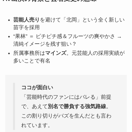
芸能人売り
を避けて「北岡」という全く新しい
苗字を採用
“果林” ＝ ピチピチ感＆フルーツの爽やかさ →
清純イメージを残す狙い？
所属事務所は
マインズ
。元芸能人の採用実績が
多いことで有名
ココが面白い
「芸能時代のファンにはバレる」前提
で、あえて
別名で勝負する強気路線
。
この割り切りがバズを生んだとも言わ
れています。