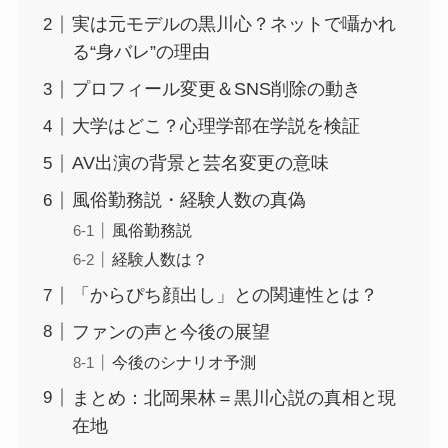
実は元モデルの黒川心？ネットで囁かれ
る“身バレ”の理由
プロフィール変更＆SNS削除の動き
大学はどこ？心理学部在学説を検証
AV出演の背景と芸名変更の意味
風俗勤務説・経験人数の真偽
風俗勤務説
経験人数は？
「からぴち顔出し」との関連性とは？
ファンの声と今後の展望
今後のシナリオ予測
まとめ：北岡果林＝黒川心説の真相と現
在地