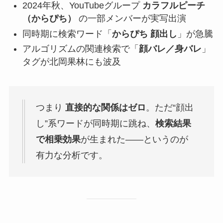
2024年秋、YouTubeグループ
カラフルピーチ
（からぴち）
の一部メンバーが実写出演
同時期に検索ワード「
からぴち 顔出し
」が急騰
アルゴリズムの関連検索で「
顔バレ／身バレ
」
タグが北岡果林にも波及
つまり
直接的な関係はゼロ
。ただ“顔出
し”系ワードが同時期に跳ね、
検索結果
で相乗効果
が生まれた――というのが
有力な分析です。