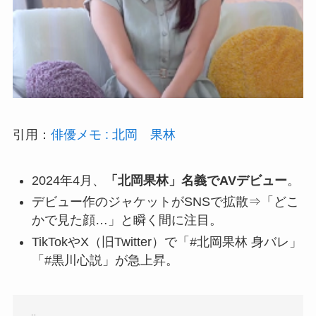
引用：
俳優メモ : 北岡 果林
2024年4月、
「北岡果林」名義でAVデビュー
。
デビュー作のジャケットがSNSで拡散⇒「どこ
かで見た顔…」と瞬く間に注目。
TikTokやX（旧Twitter）で「#北岡果林 身バレ」
「#黒川心説」が急上昇。