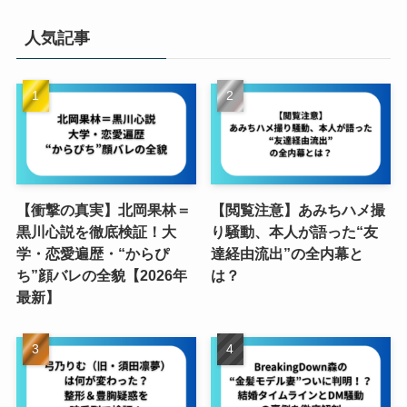
人気記事
【衝撃の真実】北岡果林＝
【閲覧注意】あみちハメ撮
黒川心説を徹底検証！大
り騒動、本人が語った“友
学・恋愛遍歴・“からぴ
達経由流出”の全内幕と
ち”顔バレの全貌【2026年
は？
最新】