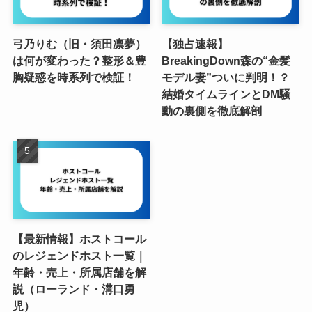
弓乃りむ（旧・須田凛夢）
【独占速報】
は何が変わった？整形＆豊
BreakingDown森の“金髪
胸疑惑を時系列で検証！
モデル妻”ついに判明！？
結婚タイムラインとDM騒
動の裏側を徹底解剖
【最新情報】ホストコール
のレジェンドホスト一覧｜
年齢・売上・所属店舗を解
説（ローランド・溝口勇
児）