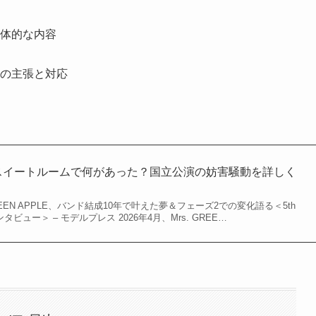
体的な内容
の主張と対応
APPLEスイートルームで何があった？国立公演の妨害騒動を詳しく
. GREEN APPLE、バンド結成10年で叶えた夢＆フェーズ2での変化語る＜5th
タビュー＞ – モデルプレス 2026年4月、Mrs. GREE…