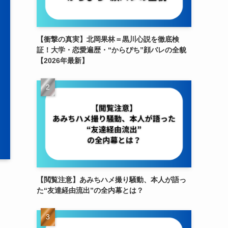
【衝撃の真実】北岡果林＝黒川心説を徹底検
証！大学・恋愛遍歴・“からぴち”顔バレの全貌
【2026年最新】
【閲覧注意】あみちハメ撮り騒動、本人が語っ
た“友達経由流出”の全内幕とは？