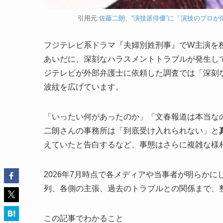
引用元:
佐藤二朗、“演技派俳優”に「演技のプロが俳
フジテレビ系ドラマ『夫婦別姓刑事』でW主演を務
あいだに、深刻なハラスメントトラブルが発生して
ジテレビが外部弁護士に依頼した調査では「深刻
波紋を広げています。
「いったい何があったのか」「文春報道は本当な
二朗さんの事務所は「到底受け入れられない」と
えていたと告白するなど、事態はさらに複雑な様
2026年7月時点で各メディアや当事者が明らか
列、各側の主張、過去のトラブルとの関係まで、
この記事でわかること