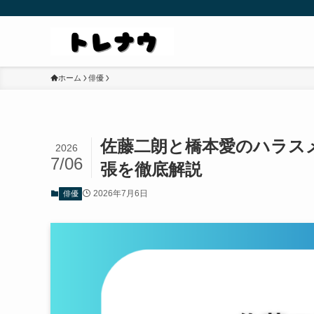
ホーム
俳優
佐藤二朗と橋本愛のハラス
2026
7/06
張を徹底解説
2026年7月6日
俳優