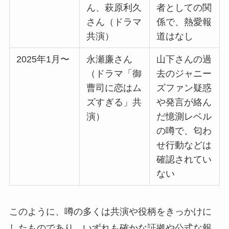
ん、萩原利久
者としての関
さん（ドラマ
係で、熱愛報
共演）
道はなし
2025年1月〜
永瀬廉さん
山下さんの過
（ドラマ「御
去のジャニー
曹司に恋はム
ズファン疑惑
ズすぎる」共
や発言が絡ん
演）
だ憶測レベル
の噂で、匂わ
せ行動などは
確認されてい
ない
このように、噂の多くは共演や役柄をきっかけに
したものであり、いずれも確かな証拠や公式な報