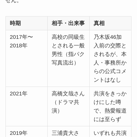
せん。
時期
相手・出来事
真相
2017年〜
高校の同級生
乃木坂46加
2018年
とされる一般
入前の交際と
男性（指パク
されるが、本
写真流出）
人・事務所か
らの公式コメ
ントはなし
2021年
高橋文哉さん
共演をきっか
（ドラマ共
けにした噂
演）
で、熱愛報道
には至らず
2019年
三浦貴大さ
いずれも共演