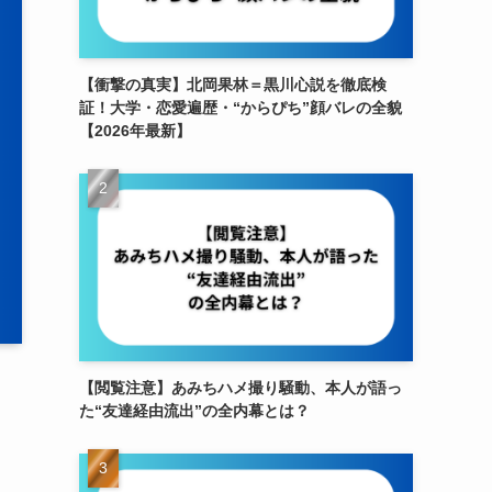
【衝撃の真実】北岡果林＝黒川心説を徹底検
証！大学・恋愛遍歴・“からぴち”顔バレの全貌
【2026年最新】
【閲覧注意】あみちハメ撮り騒動、本人が語っ
た“友達経由流出”の全内幕とは？