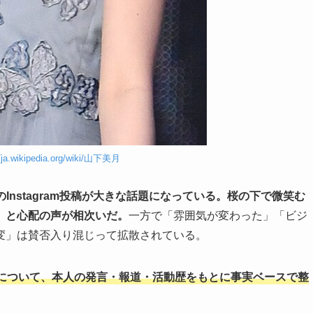
//ja.wikipedia.org/wiki/山下美月
のInstagram投稿が大きな話題になっている。桜の下で微笑む
」と心配の声が相次いだ。
一方で「雰囲気が変わった」「ビジ
変」は賛否入り混じって拡散されている。
について、本人の発言・報道・活動歴をもとに事実ベースで整