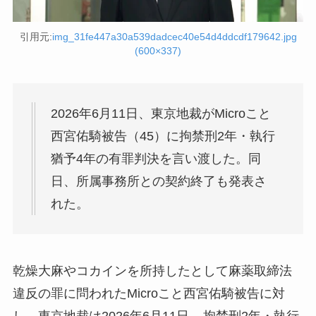
引用元:
img_31fe447a30a539dadcec40e54d4ddcdf179642.jpg
(600×337)
2026年6月11日、東京地裁がMicroこと
西宮佑騎被告（45）に拘禁刑2年・執行
猶予4年の有罪判決を言い渡した。同
日、所属事務所との契約終了も発表さ
れた。
乾燥大麻やコカインを所持したとして麻薬取締法
違反の罪に問われたMicroこと西宮佑騎被告に対
し、東京地裁は2026年6月11日、
拘禁刑2年・執行