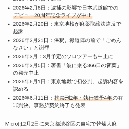
2026年2月8日：逮捕の影響で日本武道館での
デビュー20周年記念ライブが中止
2026年2月20日：東京地検が麻薬取締法違反で
起訴
2026年2月21日：保釈。報道陣の前で「ごめん
なさい」と謝罪
2026年3月：3月予定のソロツアーも中止に
2026年3月5日：著書「波に乗る366日の音葉」
の発売中止
2026年6月1日：東京地裁で初公判。起訴内容を
認める
2026年6月11日：
拘禁刑2年・執行猶予4年
の有
罪判決。事務所契約終了も発表
Microは2月2日に東京都渋谷区の自宅で乾燥大麻