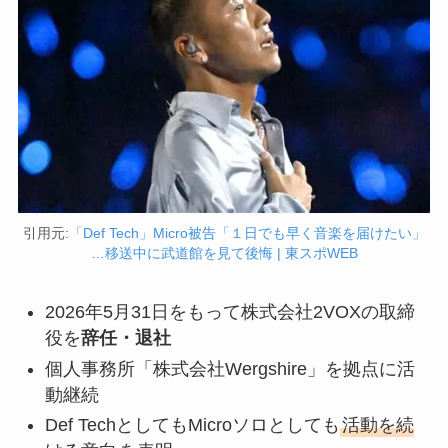
引用元:
「Def Tech」Micro被告「１日でも早く音楽を届けたい」
…移送中に武道館を見て後悔 | 東スポWEB
2026年5月31日をもって株式会社2VOXの取締
役を
辞任・退社
個人事務所「株式会社Wergshire」を拠点に活
動継続
Def TechとしてもMicroソロとしても
活動を続