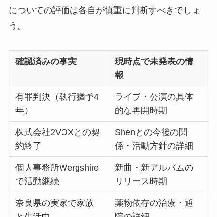
についての評価は各自が慎重に判断すべきでしょ
う。
確認済みの事実
現時点で未発表の情
報
有罪判決（執行猶予4
ライブ・公演の具体
年）
的な再開時期
株式会社2VOXとの契
Shenとの今後の関
約終了
係・活動方針の詳細
個人事務所Wergshire
新曲・新アルバムの
で活動継続
リリース時期
奈良県の実家で家族
薬物依存の治療・通
と生活中
院の詳細