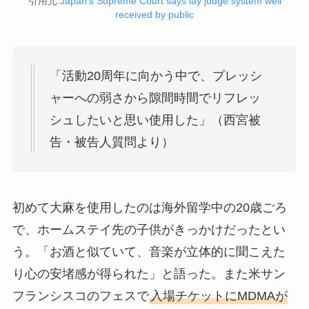
引用元:
Japan’s Supreme Court says lay judge system well
received by public
「活動20周年に向かう中で、プレッシ
ャーへの弱さから隙間時間でリフレッ
シュしたいと思い使用した」（西宮被
告・被告人質問より）
初めて大麻を使用したのは海外留学中の20歳ごろ
で、ホームステイ先の子供がきっかけだったとい
う。「お酒と似ていて、音楽が立体的に聞こえた
り心の安堵感が得られた」と語った。また米サン
フランシスコのフェスで
入場チケットにMDMAが