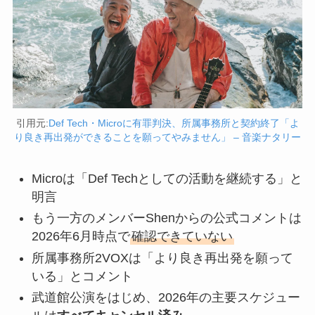
引用元:
Def Tech・Microに有罪判決、所属事務所と契約終了「よ
り良き再出発ができることを願ってやみません」 – 音楽ナタリー
Microは「Def Techとしての活動を継続する」と
明言
もう一方のメンバーShenからの公式コメントは
2026年6月時点で
確認できていない
所属事務所2VOXは「より良き再出発を願って
いる」とコメント
武道館公演をはじめ、2026年の主要スケジュー