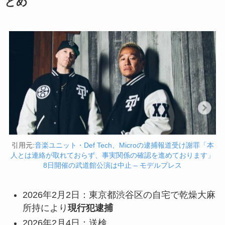
とめ
引用元:
音楽ユニット・Def Tech、Microの逮捕報道受け謝罪「本
人とは連絡が取れておらず、事実関係の確認を進めております」
8日開催の武道館公演は中止 – モデルプレス
2026年2月2日：東京都渋谷区の自宅で乾燥大麻
所持により
現行犯逮捕
2026年2月4日：送検