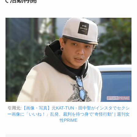
引用元:
【画像・写真】元KAT-TUN・田中聖がインスタでセクシ
ー画像に「いいね！」乱発、裁判を待つ身で“奇怪行動” | 週刊女
性PRIME