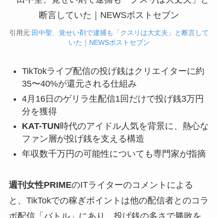
引用元:
田中聖、覚せい剤で逮捕も「クスリは大丈夫」と断言して
いた｜NEWSポストセブン
TikTokライブ配信の投げ銭はクリエイターに約
35〜40%が還元される仕組み
4月16日のゲリラ生配信1回だけで投げ銭3万円
分を獲得
KAT-TUN
時代のアイドル人気を背景に、熱心な
ファン層が投げ銭を支える構造
年収数千万円の可能性についても専門家が指摘
週刊女性PRIME
のITライターのコメントによる
と、TikTokでの稼ぎポイントは他の配信者とのコラ
ボ配信「バトル」にあり、投げ銭の多さで勝敗を