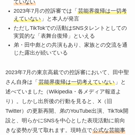
ていない
2023年7月の控訴審では「
芸能界復帰は一切考
えていない
」と本人が発言
ただしTikTokでの活動はSNSタレントとしての
実質的な「表舞台復帰」といえる
弟・田中彪との共演もあり、家族との交流を通
じた露出が続いている
2023年7月の東京高裁での控訴審において、田中聖
さん自身は「
芸能界復帰は一切考えていない
」と
述べていました（Wikipedia・各メディア報道よ
り）。しかし出所後の行動を見ると、X（旧
Twitter）の更新再開、弟のYouTube出演、TikTok開
設と、明らかにSNSを中心とした表現活動に前向
きな姿勢が見て取れます。現時点で
公式な芸能事