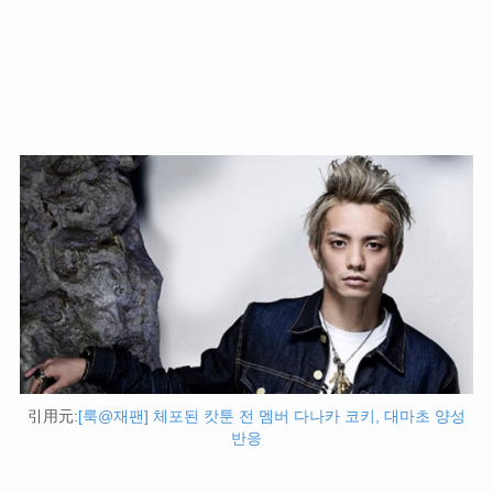
引用元:
[룩@재팬] 체포된 캇툰 전 멤버 다나카 코키, 대마초 양성
반응