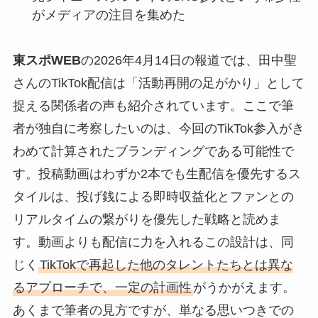
がメディアの注目を集めた
東スポWEB
の2026年4月14日の報道では、田中聖
さんのTikTok配信は「活動再開の足がかり」として
捉える関係者の声も紹介されています。ここで筆
者が独自に考察したいのは、今回のTikTok参入がき
わめて計算されたブランディングである可能性で
す。投稿動画はわずか2本でも生配信を優先するス
タイルは、投げ銭による即時収益化とファンとの
リアルタイムの繋がりを優先した戦略と読めま
す。動画よりも配信に力を入れるこの設計は、同
じく
TikTokで再起した他のタレントたちとは異な
るアプローチで、一定の計画性
がうかがえます。
あくまで筆者の見方ですが、単なる思いつきでの