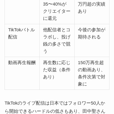
35〜40%が
万円超の実績
クリエイター
あり
に還元
TikTokバトル
他配信者とコ
今後の参加が
配信
ラボし、投げ
期待される
銭の多さで競
う
動画再生報酬
再生数に応じ
150万再生超
た収益（条件
の動画あり、
あり）
条件次第で対
象に
TikTokのライブ配信は日本ではフォロワー50人か
ら開始できるハードルの低さもあり、田中聖さん