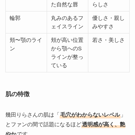
た自然な唇
らしさ
輪郭
丸みのあるフ
優しさ・親し
ェイスライン
みやすさ
頬〜顎のライ
頬が高い位置
若さ・美しさ
ン
から顎へのS
ラインが整っ
ている
肌の特徴
幾田りらさんの肌は「
毛穴がわからないレベル
」
とファンの間で話題になるほど
透明感が高く、艶
やか
です。