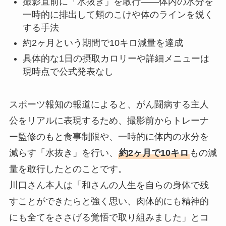
撮影直前に「水抜き」を敢行——体内の水分を
一時的に排出して頬のこけや体のラインを鋭く
する手法
約2ヶ月という期間で10キロ減量を達成
具体的な1日の摂取カロリーや詳細メニューは
現時点で公式発表なし
スポーツ報知の報道によると、がん闘病する主人
公をリアルに表現するため、撮影前からトレーナ
ー監修のもと食事制限や、一時的に体内の水分を
減らす「水抜き」を行い、
約2ヶ月で10キロ
もの減
量を敢行したとのことです。
川口さん本人は「和さんの人生を自らの身体で残
すことができたらと強く思い、肉体的にも精神的
にも全てをささげる覚悟で取り組みました」とコ