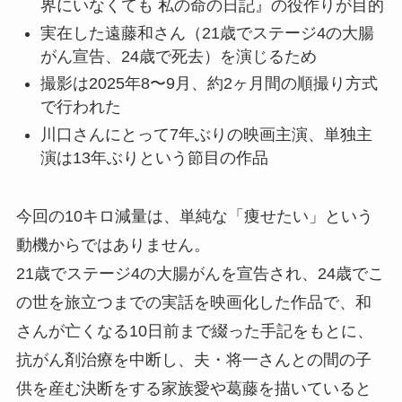
界にいなくても 私の命の日記』の役作りが目的
実在した遠藤和さん（21歳でステージ4の大腸
がん宣告、24歳で死去）を演じるため
撮影は2025年8〜9月、約2ヶ月間の順撮り方式
で行われた
川口さんにとって7年ぶりの映画主演、単独主
演は13年ぶりという節目の作品
今回の10キロ減量は、単純な「痩せたい」という
動機からではありません。
21歳でステージ4の大腸がんを宣告され、24歳でこ
の世を旅立つまでの実話を映画化した作品で、和
さんが亡くなる10日前まで綴った手記をもとに、
抗がん剤治療を中断し、夫・将一さんとの間の子
供を産む決断をする家族愛や葛藤を描いていると