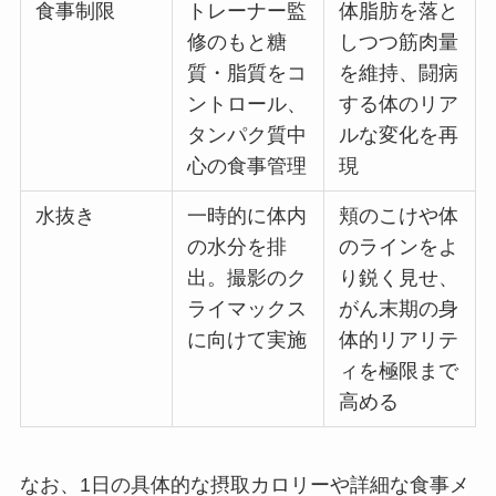
食事制限
トレーナー監
体脂肪を落と
修のもと糖
しつつ筋肉量
質・脂質をコ
を維持、闘病
ントロール、
する体のリア
タンパク質中
ルな変化を再
心の食事管理
現
水抜き
一時的に体内
頬のこけや体
の水分を排
のラインをよ
出。撮影のク
り鋭く見せ、
ライマックス
がん末期の身
に向けて実施
体的リアリテ
ィを極限まで
高める
なお、1日の具体的な摂取カロリーや詳細な食事メ