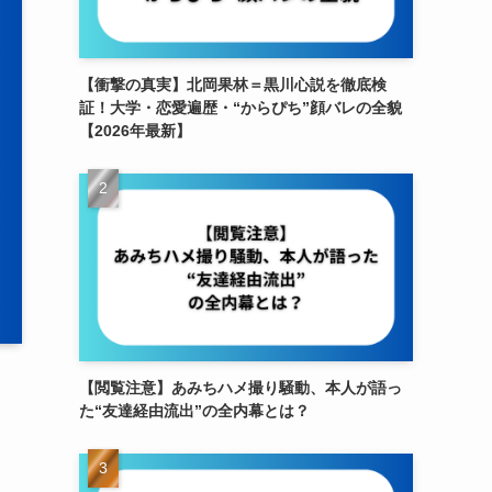
【衝撃の真実】北岡果林＝黒川心説を徹底検
証！大学・恋愛遍歴・“からぴち”顔バレの全貌
【2026年最新】
【閲覧注意】あみちハメ撮り騒動、本人が語っ
た“友達経由流出”の全内幕とは？