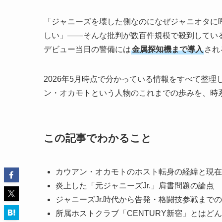
「ジャニーズを壊した側なのになぜジャニオタに呼
しい」——そんな批判が数百件規模で殺到してい
デビュー当日の警備には
金属探知機まで導入
され
2026年5月時点で分かっている情報をすべて整
ン・オカモトという人物のこれまでの歩みを、時
この記事でわかること
カウアン・オカモトのホスト転身の経緯と現在
炎上した「元ジャニーズJr.」肩書問題の論点
ジャニーズJr.時代から告発・格闘技参戦まで
所属ホストクラブ「CENTURY新宿」とはど