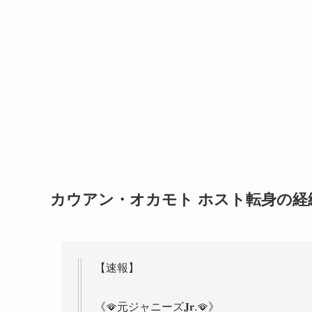
カウアン・オカモト ホスト転身の経緯
【速報】
《🪭元ジャニーズ𝐉𝐫.🪭》