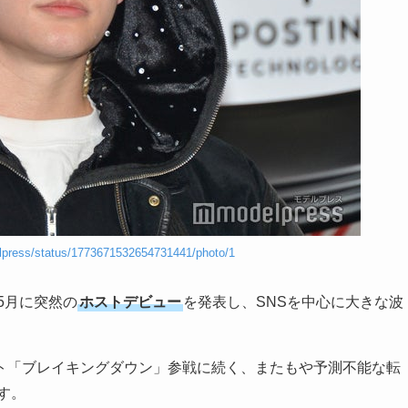
lpress/status/1773671532654731441/photo/1
年5月に突然の
ホストデビュー
を発表し、SNSを中心に大きな波
ト「ブレイキングダウン」参戦に続く、またもや予測不能な転
す。