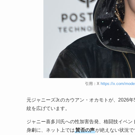
引用：X
https://x.com/mode
元ジャニーズJr.のカウアン・オカモトが、2026
紋を広げています。
ジャニー喜多川氏への性加害告発、格闘技イベン
身劇に、ネット上では
賛否の声
が絶えない状況で