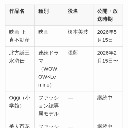
作品名
種別
役名
公開・放
送時期
映画 正
映画
榎本美波
2026年5
直不動産
月15日
北方謙三
連続ドラ
張藍
2026年2
水滸伝
マ
月15日〜
（WOW
OW×Le
mino）
Oggi（小
ファッシ
—
継続中
学館）
ョン誌専
属モデル
美人百花
ファッシ
—
継続中