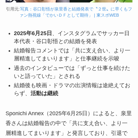
引用元:
写真：谷口彰悟が泉里香と結婚発表で〝２世〟に早くもフ
ァン熱視線「でかいＤＦとして期待」 | 東スポWEB
2025年6月25日
、インスタグラムでサッカー日
本代表・谷口彰悟との結婚を発表
結婚報告コメントでは「共に支え合い、より一
層精進してまいります」と仕事継続を示唆
過去のインタビューでは「ずっと仕事を続けた
いと語っていた」とされる
結婚後も映画・ドラマの出演情報は途絶えてお
らず、
活動は継続
Sponichi Annex（2025年6月25日）によると、泉里
香さんは結婚報告の中で「共に支え合い、より一
層精進してまいります」と発言しており、引退で