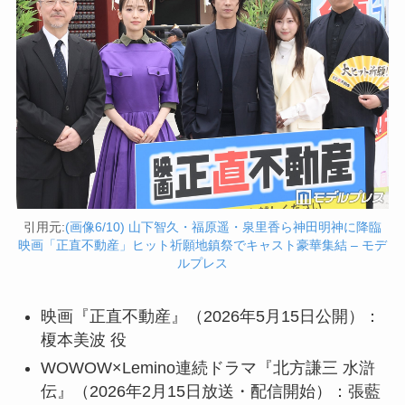
引用元:
(画像6/10) 山下智久・福原遥・泉里香ら神田明神に降臨
映画「正直不動産」ヒット祈願地鎮祭でキャスト豪華集結 – モデ
ルプレス
映画『正直不動産』（2026年5月15日公開）：
榎本美波 役
WOWOW×Lemino連続ドラマ『北方謙三 水滸
伝』（2026年2月15日放送・配信開始）：張藍