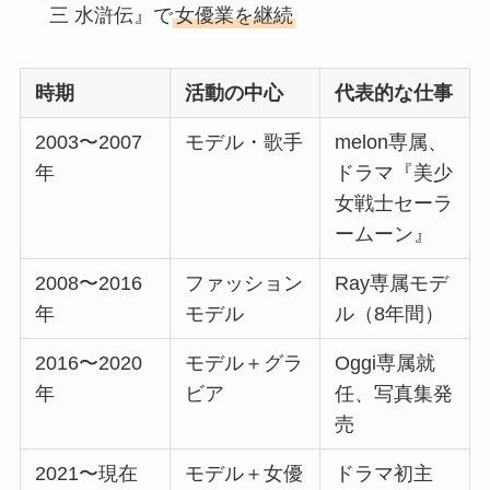
三 水滸伝』で
女優業を継続
時期
活動の中心
代表的な仕事
2003〜2007
モデル・歌手
melon専属、
年
ドラマ『美少
女戦士セーラ
ームーン』
2008〜2016
ファッション
Ray専属モデ
年
モデル
ル（8年間）
2016〜2020
モデル＋グラ
Oggi専属就
年
ビア
任、写真集発
売
2021〜現在
モデル＋女優
ドラマ初主