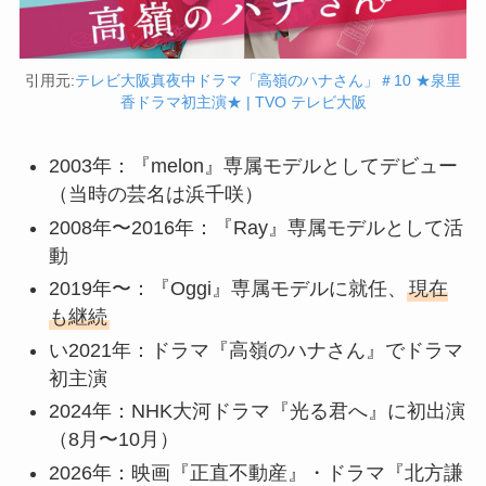
引用元:
テレビ大阪真夜中ドラマ「高嶺のハナさん」＃10 ★泉里
香ドラマ初主演★ | TVO テレビ大阪
2003年：『melon』専属モデルとしてデビュー
（当時の芸名は浜千咲）
2008年〜2016年：『Ray』専属モデルとして活
動
2019年〜：『Oggi』専属モデルに就任、
現在
も継続
い2021年：ドラマ『高嶺のハナさん』でドラマ
初主演
2024年：NHK大河ドラマ『光る君へ』に初出演
（8月〜10月）
2026年：映画『正直不動産』・ドラマ『北方謙