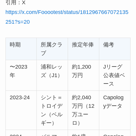
引用：X
https://x.com/Fooootest/status/1812967667072135
251?s=20
時期
所属クラ
推定年俸
備考
ブ
〜2023
浦和レッ
約1,200
Jリーグ
年
ズ（J1）
万円
公表値ベ
ース
2023-24
シント＝
約2,040
Capolog
トロイデ
万円（12
yデータ
ン（ベル
万ユー
ギー）
ロ）