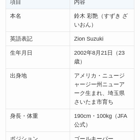
項目
内容
本名
鈴木 彩艶（すずき ざ
いおん）
英語表記
Zion Suzuki
生年月日
2002年8月21日（23
歳）
出身地
アメリカ・ニュージ
ャージー州ニューア
ーク生まれ、埼玉県
さいたま市育ち
身長・体重
190cm・100kg（JFA
公式）
ポジション
ゴールキーパー