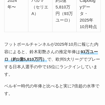
2024
パルマ
約1億
Capolog
年〜
（セリエ
5,810万
yデー
A）
円（93万
タ・
ユーロ）
2025年
10月時点
フットボールチャンネルが2025年10月に報じた内
容によると、鈴木彩艶さんの推定年俸は
93万ユー
ロ（約1億5,810万円）
で、欧州5大リーグでプレー
する日本人選手の中で15位にランクインしていま
す。
ベルギー時代の年俸と比べると実に7倍超の水準で
す。