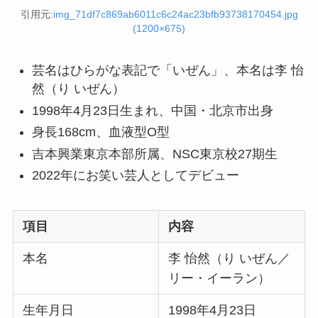
引用元:
img_71df7c869ab6011c6c24ac23bfb93738170454.jpg
(1200×675)
芸名はひらがな表記で「いぜん」、本名は李 怡
然（り いぜん）
1998年4月23日生まれ、中国・北京市出身
身長168cm、血液型O型
吉本興業東京本部所属、NSC東京校27期生
2022年にお笑い芸人としてデビュー
項目
内容
本名
李 怡然（り いぜん／
リー・イーラン）
生年月日
1998年4月23日