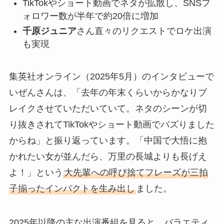
TikTokやショート動画でネタが拡散し、SNSフ
ォロワー数が半年で約20倍に増加
千原ジュニア
さん直々のリクエストでロケ出演
も実現
集英社オンライン（2025年5月）のインタビューで
いぜんさんは、「去年の年末くらいからかなりブ
レイクさせていただいていて。ネタのシーンが切
り抜きされてTikTokやショート動画でバズりました
からね」と振り返っています。「中国で大悟に抱
かれたい女が並んだら、万里の長城よりも長げえ
よ！」という
大先輩への呼び捨てフレーズが三拍
子揃ったインパクトを生み出し
ました。
2025年以降の主な出演番組を見ると、バラエティ