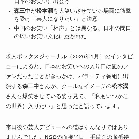
日本のお笑いに出会う
森三中
が
松本潤
を大笑いさせている場面に衝撃
を受け「芸人になりたい」と決意
中国のお笑い「相声」とは異なる、日本の間口
の広いお笑い文化に惹かれた
求人ボックスジャーナル（2026年1月）のインタビ
ューによると、日本のお笑いへの入り口は嵐のフ
ァンだったことがきっかけ。バラエティ番組に出
演する
森三中
さんが、クールなイメージの
松本潤
さんを爆笑させている姿を見て、「私もいつかこ
の世界に入りたい」と思ったと語っています。
来日後の芸人デビューへの道はすんなりではあり
ませんでした。
NSC
の面接当日、手続きの順番待