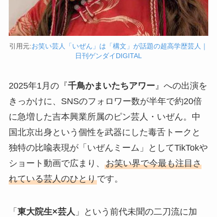
引用元:
お笑い芸人「いぜん」は「構文」が話題の超高学歴芸人｜
日刊ゲンダイDIGITAL
2025年1月の『
千鳥かまいたちアワー
』への出演を
きっかけに、SNSのフォロワー数が半年で約20倍
に急増した吉本興業所属のピン芸人・いぜん。中
国北京出身という個性を武器にした毒舌トークと
独特の比喩表現が「いぜんミーム」としてTikTokや
ショート動画で広まり、
お笑い界で今最も注目さ
れている芸人のひとり
です。
「
東大院生×芸人
」という前代未聞の二刀流に加