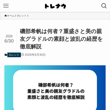
ホーム
タレント
磯部希帆は何者？重盛さと美の親
2026
友グラドルの素顔と波乱の経歴を
6/30
徹底解説
2026年6月30日
タレント