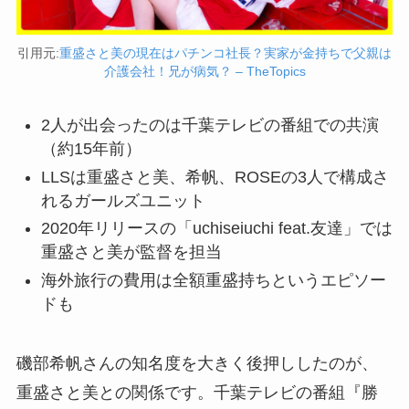
引用元:
重盛さと美の現在はパチンコ社長？実家が金持ちで父親は
介護会社！兄が病気？ – TheTopics
2人が出会ったのは千葉テレビの番組での共演
（約15年前）
LLSは重盛さと美、希帆、ROSEの3人で構成さ
れるガールズユニット
2020年リリースの「uchiseiuchi feat.友達」では
重盛さと美が監督を担当
海外旅行の費用は全額重盛持ちというエピソー
ドも
磯部希帆さんの知名度を大きく後押ししたのが、
重盛さと美との関係です。千葉テレビの番組『勝