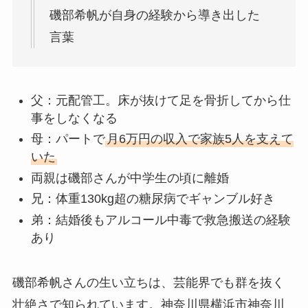
磯部希帆が自身の経験から導き出した
言葉
父：元配管工。床が抜けて足を骨折してから仕
事をしなくなる
母：パートで
月6万円の収入で家族5人を支えて
いた
両親は磯部さんが中学生の頃に離婚
兄：体重130kg超の糖尿病でギャンブル好き
弟：結婚後もアルコール中毒で救急搬送の経験
あり
磯部希帆さんの生い立ちは、芸能界でも群を抜く
壮絶さで知られています。神奈川県横浜市神奈川