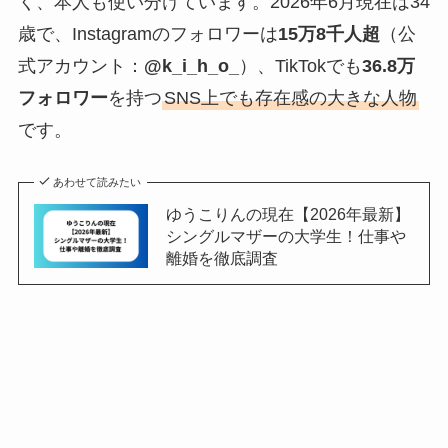
く、本人も使い分けています。2026年6月現在は34
歳で、Instagramのフォロワーは
15万8千人超
（公
式アカウント：
@k_i_h_o_
）、TikTokでも
36.8万
フォロワー
を持つ
SNS上でも存在感の大きな人物
です。
あわせて読みたい
ゆうこりんの現在【2026年最新】
シングルマザーの大学生！仕事や
離婚を徹底調査