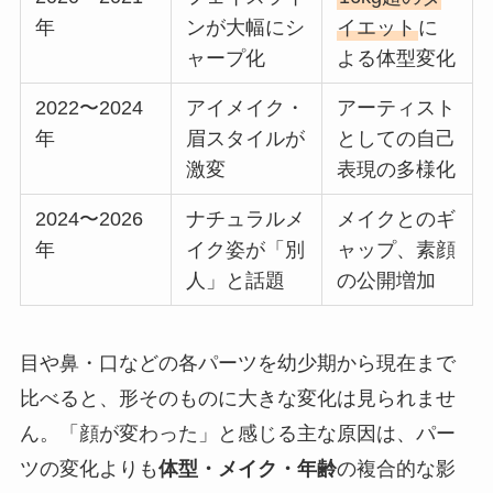
年
ンが大幅にシ
イエット
に
ャープ化
よる体型変化
2022〜2024
アイメイク・
アーティスト
年
眉スタイルが
としての自己
激変
表現の多様化
2024〜2026
ナチュラルメ
メイクとのギ
年
イク姿が「別
ャップ、素顔
人」と話題
の公開増加
目や鼻・口などの各パーツを幼少期から現在まで
比べると、形そのものに大きな変化は見られませ
ん。「顔が変わった」と感じる主な原因は、パー
ツの変化よりも
体型・メイク・年齢
の複合的な影