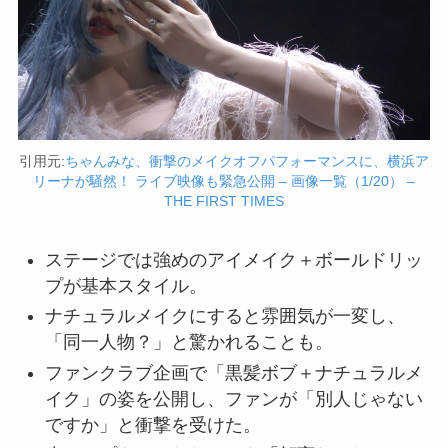
引用元:
ちゃんみな、衝撃のメイクオフパフォーマンスに、横浜ア
リーナが騒然！ ライブ映像も緊急公開 – 画像一覧（1/20） –
THE FIRST TIMES
ステージでは強めのアイメイク＋ボールドリッ
プが基本スタイル。
ナチュラルメイクにすると雰囲気が一変し、
「同一人物？」と驚かれることも。
ファンクラブ企画で「黒髪ボブ＋ナチュラルメ
イク」の姿を公開し、ファンが「別人じゃない
ですか」と衝撃を受けた。