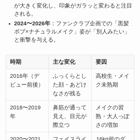
が大きく変化し、印象がガラッと変わると注目
される。
2024〜2026年
：ファンクラブ企画での「黒髪
ボブ×ナチュラルメイク」姿が「別人みたい」
と衝撃を与える。
時期
主な変化
要因
2016年（デ
ふっくらとし
高校生・メイ
ビュー前後）
た顔・あどけ
ク未熟期
なさが残る
2018〜2019
鼻筋が通って
メイクの習
年
見え、目元が
熟・大人っぽ
際立つ
さの増加
2020〜2021
フェイスライ
16kg超のダ