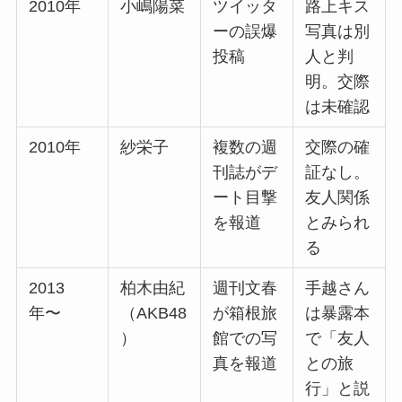
2010年
小嶋陽菜
ツイッタ
路上キス
ーの誤爆
写真は別
投稿
人と判
明。交際
は未確認
2010年
紗栄子
複数の週
交際の確
刊誌がデ
証なし。
ート目撃
友人関係
を報道
とみられ
る
2013
柏木由紀
週刊文春
手越さん
年〜
（AKB48
が箱根旅
は暴露本
）
館での写
で「友人
真を報道
との旅
行」と説