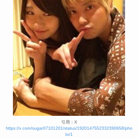
引用：X
https://x.com/sugar07101201/status/1920147552332390658/pho
to/1