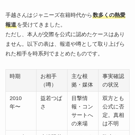
手越さんはジャニーズ在籍時代から
数多くの熱愛
報道
を受けてきました。
ただし、本人が交際を公式に認めたケースはあり
ません。以下の表は、報道や噂として取り上げら
れた相手を時系列でまとめたものです。
時期
お相手
主な根
事実確認
（噂）
拠・媒体
の状況
2010
益若つば
目撃情
双方とも
年〜
さ
報・コン
公式に否
サートへ
定。真相
の来場
は不明