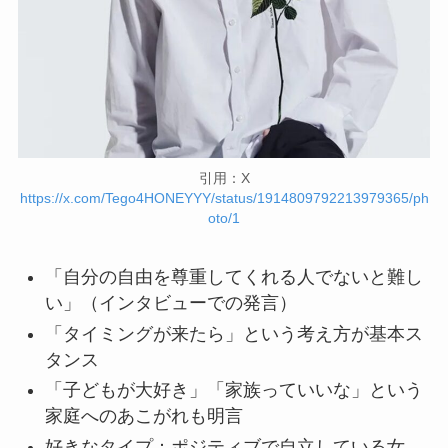
引用：X
https://x.com/Tego4HONEYYY/status/1914809792213979365/ph
oto/1
「自分の自由を尊重してくれる人でないと難し
い」（インタビューでの発言）
「タイミングが来たら」という考え方が基本ス
タンス
「子どもが大好き」「家族っていいな」という
家庭へのあこがれも明言
好きなタイプ：ポジティブで自立している女