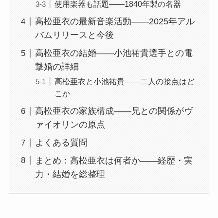
使用楽器も話題——1840年製の名器
高松亜衣の最新音楽活動——2025年アル
バムリリースと今後
高松亜衣の結婚——小池祐貴選手との電
撃婚の詳細
高松亜衣と小池祐貴——二人の接点はど
こか
高松亜衣の家族構成——兄との関係がヴ
ァイオリンの原点
よくある質問
まとめ：高松亜衣は何者か——経歴・実
力・結婚を総整理