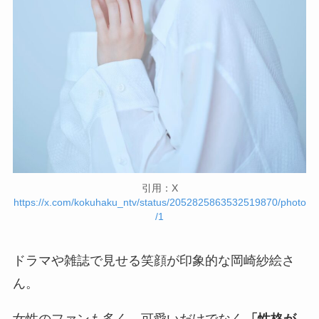
引用：X
https://x.com/kokuhaku_ntv/status/2052825863532519870/photo
/1
ドラマや雑誌で見せる笑顔が印象的な岡崎紗絵さ
ん。
女性のファンも多く、可愛いだけでなく
「性格が