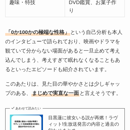
趣味・特技
DVD鑑賞、お菓子作
り
「0か100かの極端な性格」
という自己分析も本人
のインタビューで語られており、映画やドラマを
観ていて分からない場面があると一旦止めて考え
込んでしまう、考えすぎて眠れなくなることもあ
るといったエピソードも紹介されています。
このあたりは、見た目の華やかさとは少しギャッ
プのある、
まじめで実直な一面
と言えそうです。
あわせて読みたい
目黒蓮に彼女いる説が再燃！ラヴ
ィット!生放送発言の内容と過去の