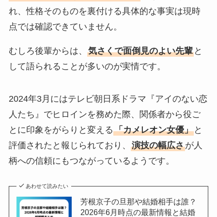
れ、性格そのものを裏付ける具体的な事実は現時
点では確認できていません。
むしろ後輩からは、
気さくで面倒見のよい先輩
と
して語られることが多いのが実情です。
2024年3月にはテレビ朝日系ドラマ『アイのない恋
人たち』でヒロインを務めた際、関係者から役ご
とに印象をがらりと変える
「カメレオン女優」
と
評価されたと報じられており、
演技の幅広さ
が人
柄への信頼にもつながっているようです。
あわせて読みたい
芳根京子の旦那や結婚相手は誰？
2026年6月時点の最新情報と結婚