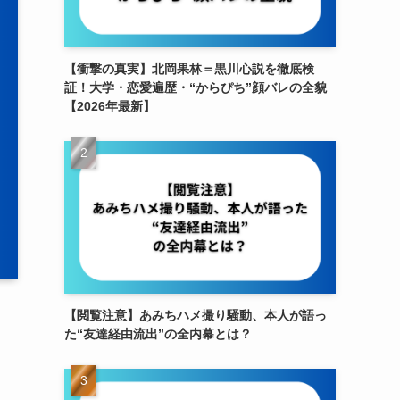
【衝撃の真実】北岡果林＝黒川心説を徹底検
証！大学・恋愛遍歴・“からぴち”顔バレの全貌
【2026年最新】
【閲覧注意】あみちハメ撮り騒動、本人が語っ
た“友達経由流出”の全内幕とは？