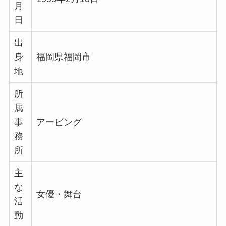
月
日
出
身
福岡県福岡市
地
所
属
事
アービング
務
所
主
な
女優・舞台
活
動