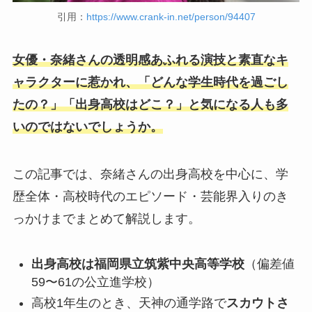
引用：
https://www.crank-in.net/person/94407
女優・奈緒さんの透明感あふれる演技と素直なキ
ャラクターに惹かれ、「どんな学生時代を過ごし
たの？」「出身高校はどこ？」と気になる人も多
いのではないでしょうか。
この記事では、奈緒さんの出身高校を中心に、学
歴全体・高校時代のエピソード・芸能界入りのき
っかけまでまとめて解説します。
出身高校は福岡県立筑紫中央高等学校
（偏差値
59〜61の公立進学校）
高校1年生のとき、天神の通学路で
スカウトさ