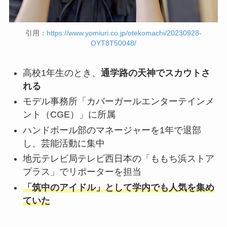
引用：
https://www.yomiuri.co.jp/otekomachi/20230928-
OYT8T50048/
高校1年生のとき、
通学路の天神でスカウトさ
れる
モデル事務所「カバーガールエンターテインメ
ント（CGE）」に所属
ハンドボール部のマネージャーを1年で退部
し、芸能活動に集中
地元テレビ局テレビ西日本の「ももち浜ストア
プラス」でリポーターを担当
「筑中のアイドル」として学内でも人気を集め
ていた