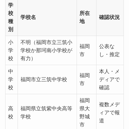
学
校
所在
学校名
確認状況
種
地
別
小
不明（福岡市立三筑小
福岡
公表な
学
学校か那珂南小学校が
市
し・推定
校
有力）
中
本人・メ
福岡
学
福岡市立三筑中学校
ディアで
市
校
確認
福岡
複数メデ
高
福岡県立筑紫中央高等
県大
ィアで報
校
学校
野城
道
市