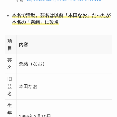
本名で活動。芸名は以前「本田なお」だったが
本名の「奈緒」に改名
項
内容
目
芸
奈緒（なお）
名
旧
芸
本田なお
名
生
年
1995年2月10日