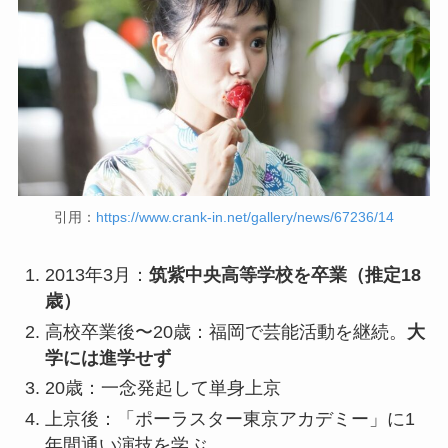
引用：
https://www.crank-in.net/gallery/news/67236/14
2013年3月：
筑紫中央高等学校を卒業（推定18
歳）
高校卒業後〜20歳：福岡で芸能活動を継続。
大
学には進学せず
20歳：一念発起して単身上京
上京後：「ポーラスター東京アカデミー」に1
年間通い演技を学ぶ