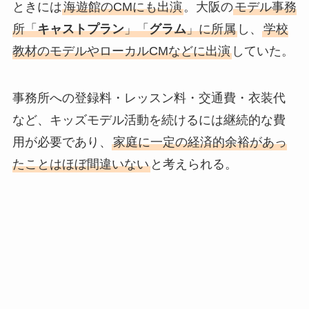
ときには
海遊館のCMにも出演
。大阪の
モデル事務
所「
キャストプラン
」「
グラム
」に所属
し、
学校
教材のモデルやローカルCMなどに出演
していた。
事務所への登録料・レッスン料・交通費・衣装代
など、キッズモデル活動を続けるには継続的な費
用が必要であり、
家庭に一定の経済的余裕があっ
たことはほぼ間違いない
と考えられる。