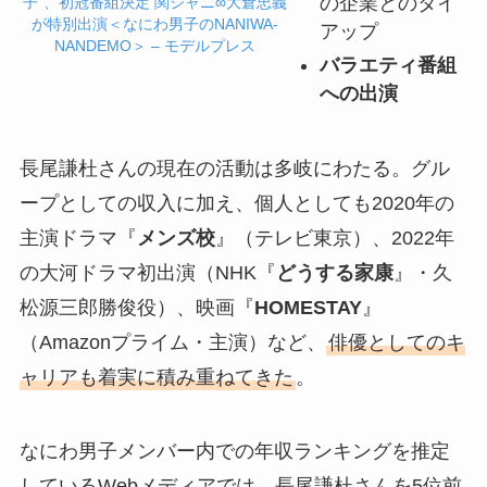
の企業とのタイ
子”、初冠番組決定 関ジャニ∞大倉忠義
が特別出演＜なにわ男子のNANIWA-
アップ
NANDEMO＞ – モデルプレス
バラエティ番組
への出演
長尾謙杜さんの現在の活動は多岐にわたる。グル
ープとしての収入に加え、個人としても2020年の
主演ドラマ『
メンズ校
』（テレビ東京）、2022年
の大河ドラマ初出演（NHK『
どうする家康
』・久
松源三郎勝俊役）、映画『
HOMESTAY
』
（Amazonプライム・主演）など、
俳優としてのキ
ャリアも着実に積み重ねてきた
。
なにわ男子メンバー内での年収ランキングを推定
しているWebメディアでは、長尾謙杜さんを5位前