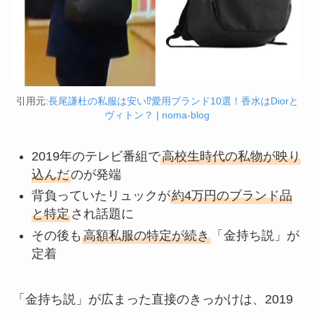
引用元:
長尾謙杜の私服は安い⁉愛用ブランド10選！香水はDiorと
ヴィトン？ | noma-blog
2019年のテレビ番組で
高校生時代の私物が映り
込んだ
のが発端
背負っていたリュックが
約4万円のブランド品
と特定
され話題に
その後も
高額私服の特定が続き
「金持ち説」が
定着
「金持ち説」が広まった直接のきっかけは、2019