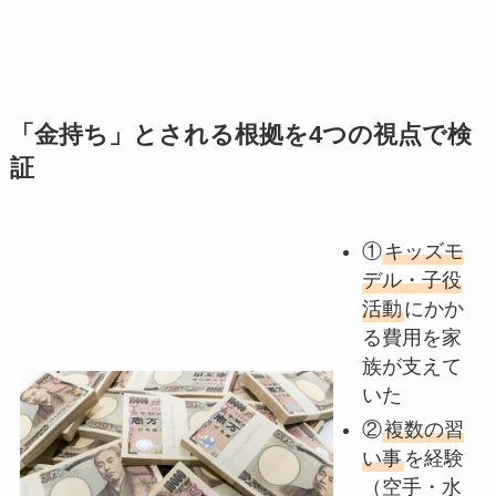
「金持ち」とされる根拠を4つの視点で検
証
①
キッズモ
デル・子役
活動
にかか
る費用を家
族が支えて
いた
②
複数の習
い事
を経験
（空手・水