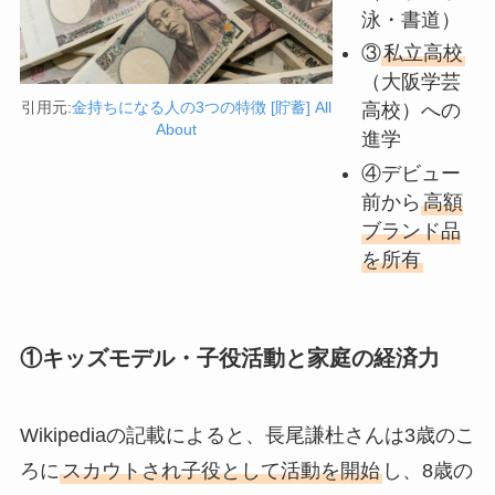
泳・書道）
③
私立高校
（大阪学芸
引用元:
金持ちになる人の3つの特徴 [貯蓄] All
高校）への
About
進学
④デビュー
前から
高額
ブランド品
を所有
①キッズモデル・子役活動と家庭の経済力
Wikipediaの記載によると、長尾謙杜さんは3歳のこ
ろに
スカウトされ子役として活動を開始
し、8歳の