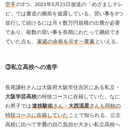
空手
の3つ。2021年5月21日放送の「めざましテレ
ビ」では書道の腕前を披露している。習い事を3つ
並行して続けるには月々数万円規模の出費が必要
であり、複数の習い事を長期にわたって継続でき
ていた点も、
家庭の余裕を示す一要素
といえる。
③私立高校への進学
長尾謙杜さんは大阪府大阪市住吉区にある私立・
大阪学芸高校
の特技コースに在籍していた。なに
わ男子では
道枝駿佑
さん・
大西流星
さんも同校の
特技コースに在籍していた
ことで知られる。公立
高校に比べて学費の自己負担が大きい私立高校へ