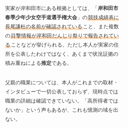
実家が岸和田市にある根拠としては、「
岸和田市
春季少年少女空手道選手権大会
」の
競技成績表に
長尾謙杜の名前が確認されている
こと、また複数
の
目撃情報が岸和田だんじり祭りで報告されてい
る
ことなどが挙げられる。ただし本人が実家の住
所を公表したわけではなく、あくまで状況証拠の
積み重ねによる
推定
である。
父親の職業については、本人がこれまでの取材・
インタビューで一切公表しておらず、現時点では
職業の詳細は確認できていない。「高所得者では
ないか」という声もあるが、これも憶測の域を出
ない。