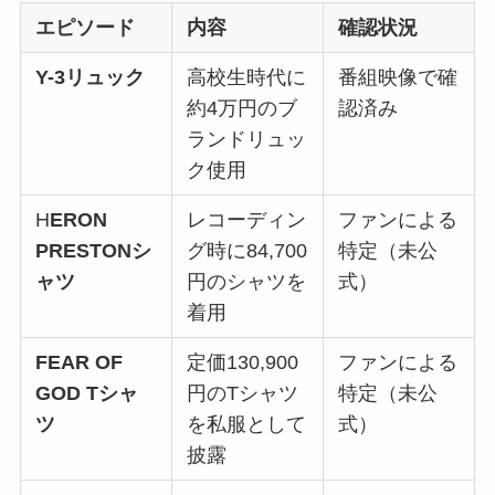
エピソード
内容
確認状況
Y-3リュック
高校生時代に
番組映像で確
約4万円のブ
認済み
ランドリュッ
ク使用
H
ERON
レコーディン
ファンによる
PRESTONシ
グ時に84,700
特定（未公
ャツ
円のシャツを
式）
着用
FEAR OF
定価130,900
ファンによる
GOD Tシャ
円のTシャツ
特定（未公
ツ
を私服として
式）
披露