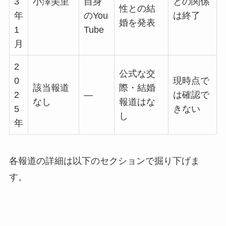
3
小澤美里
自身
との関係
性との結
年
のYou
は終了
婚を発表
1
Tube
月
2
公式な交
0
現時点で
該当報道
際・結婚
2
—
は確認で
なし
報道はな
5
きない
し
年
各報道の詳細は以下のセクションで掘り下げま
す。