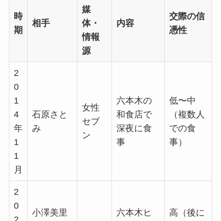
媒
時
交際の信
相手
体・
内容
期
憑性
情報
源
2
0
1
六本木の
低〜中
女性
4
石原さと
和食店で
（複数人
セブ
年
み
深夜に食
での食
ン
1
事
事）
1
月
2
0
小澤美里
六本木ヒ
高（後に
2