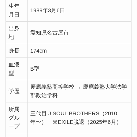
生年
1989年3月6日
月日
出身
愛知県名古屋市
地
身長
174cm
血液
B型
型
慶應義塾高等学校 → 慶應義塾大学法学
学歴
部政治学科
所属
三代目 J SOUL BROTHERS（2010
グル
年〜） ※EXILE脱退（2025年6月）
ープ