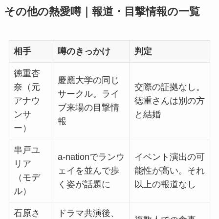
その他の熱愛噂｜報道・目撃情報の一覧
相手
噂のきっかけ
判定
徳重杏
慶應大学の同じ
奈（元
交際の証拠なし。
サークル。ライ
アナウ
徳重さんは別の方
ブ来場の目撃情
ンサ
と結婚
報
ー）
串戸ユ
a-nationでランウ
イベント演出の可
リア
ェイを並んで歩
能性が高い。それ
（モデ
く姿が話題に
以上の報道なし
ル）
石原さ
ドラマ共演後、