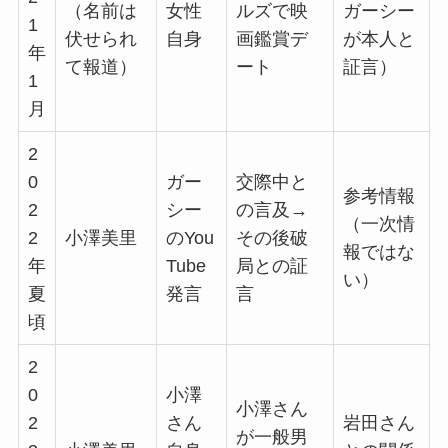
（名前は
女性
ルズで映
ガーシー
1
伏せられ
自身
画鑑賞デ
が本人と
年
て報道）
ート
証言）
1
月
2
0
ガー
交際中と
参考情報
2
シー
の言及→
（一次情
2
小澤美里
のYou
その後破
報ではな
年
Tube
局との証
い）
夏
発言
言
頃
2
0
小澤
小澤さん
2
さん
岩田さん
が一般男