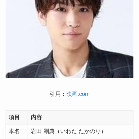
引用：
映画.com
項目
内容
本名
岩田 剛典（いわた たかのり）