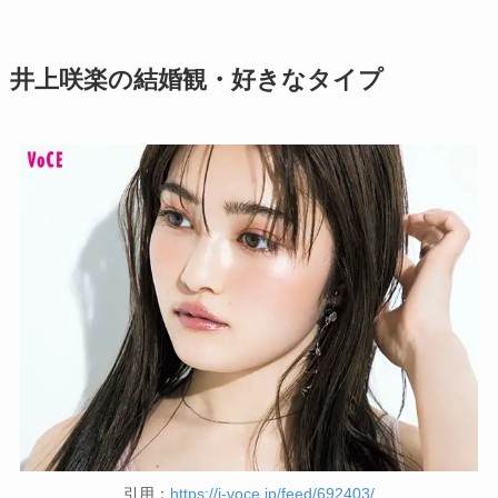
井上咲楽の結婚観・好きなタイプ
引用：
https://i-voce.jp/feed/692403/