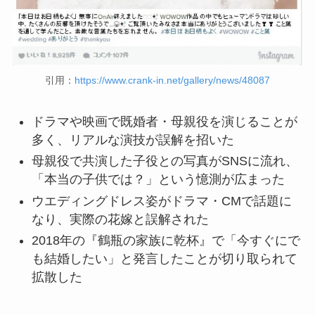
引用：
https://www.crank-in.net/gallery/news/48087
ドラマや映画で既婚者・母親役を演じることが
多く、リアルな演技が誤解を招いた
母親役で共演した子役との写真がSNSに流れ、
「本当の子供では？」という憶測が広まった
ウエディングドレス姿がドラマ・CMで話題に
なり、実際の花嫁と誤解された
2018年の『鶴瓶の家族に乾杯』で「今すぐにで
も結婚したい」と発言したことが切り取られて
拡散した