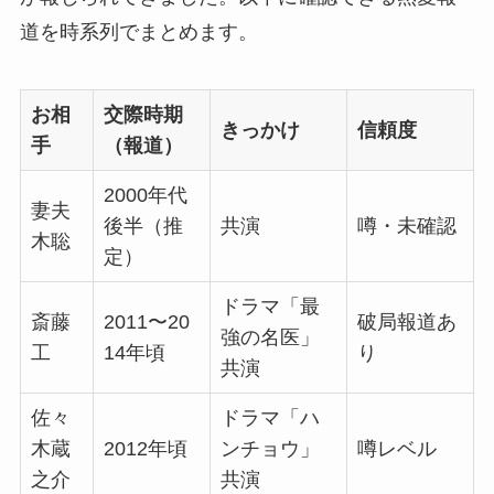
道を時系列でまとめます。
お相
交際時期
きっかけ
信頼度
手
（報道）
2000年代
妻夫
後半（推
共演
噂・未確認
木聡
定）
ドラマ「最
斎藤
2011〜20
破局報道あ
強の名医」
工
14年頃
り
共演
佐々
ドラマ「ハ
木蔵
2012年頃
ンチョウ」
噂レベル
之介
共演