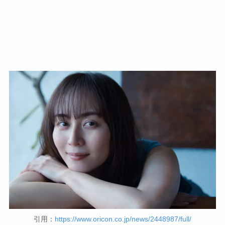
引用：
https://www.oricon.co.jp/news/2448987/full/