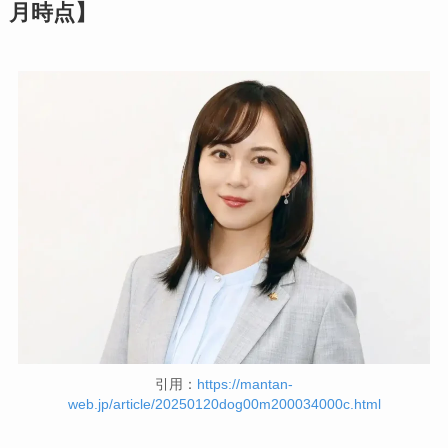
月時点】
引用：
https://mantan-
web.jp/article/20250120dog00m200034000c.html