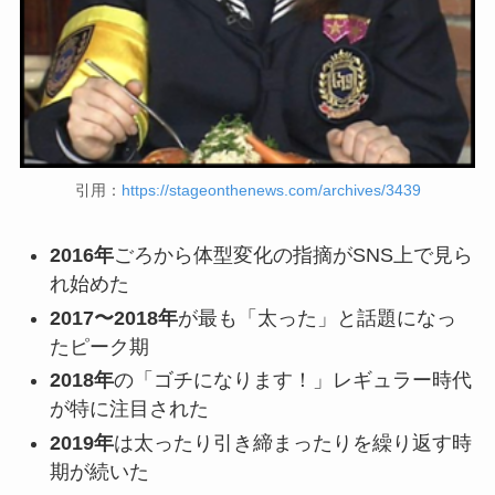
引用：
https://stageonthenews.com/archives/3439
2016年
ごろから体型変化の指摘がSNS上で見ら
れ始めた
2017〜2018年
が最も「太った」と話題になっ
たピーク期
2018年
の「ゴチになります！」レギュラー時代
が特に注目された
2019年
は太ったり引き締まったりを繰り返す時
期が続いた