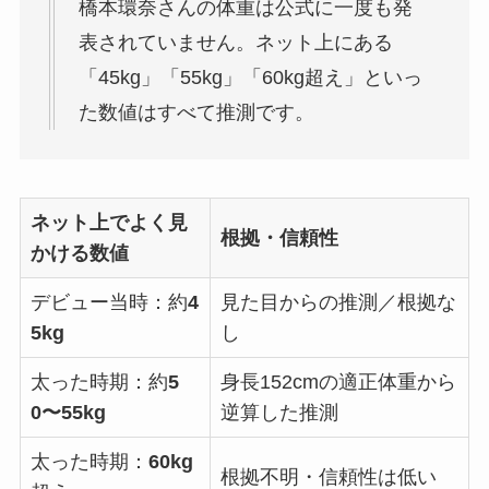
橋本環奈さんの体重は公式に一度も発
表されていません。ネット上にある
「45kg」「55kg」「60kg超え」といっ
た数値はすべて推測です。
ネット上でよく見
根拠・信頼性
かける数値
デビュー当時：約
4
見た目からの推測／根拠な
5kg
し
太った時期：約
5
身長152cmの適正体重から
0〜55kg
逆算した推測
太った時期：
60kg
根拠不明・信頼性は低い