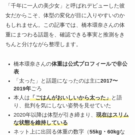
「千年に一人の美少女」と呼ばれデビューした彼
女だからこそ、体型の変化が目に入りやすいのか
もしれません。この記事では、橋本環奈さんの体
重にまつわる話題を、確認できる事実と推測をき
ちんと分けながら整理します。
橋本環奈さんの
体重は公式プロフィールで非公
表
「太った」と話題になったのは主に
2017〜
2019年
ごろ
本人は
「ごはんがおいしいから太った」
と語
り、批判を気にしない姿勢を見せていた
2020年以降は体型が引き締まり、
現在はスリム
な状態を維持している
ネット上に出回る体重の数字（
55kg・60kg
な