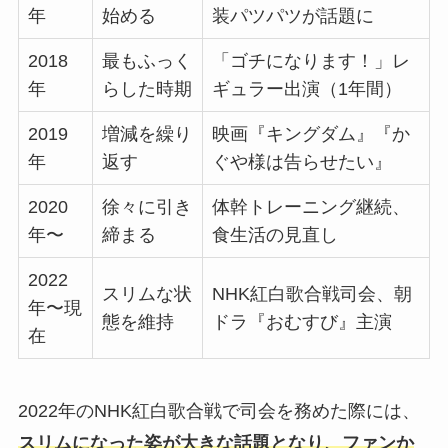
年
始める
装パツパツが話題に
2018
最もふっく
「ゴチになります！」レ
年
らした時期
ギュラー出演（1年間）
2019
増減を繰り
映画『キングダム』『か
年
返す
ぐや様は告らせたい』
2020
徐々に引き
体幹トレーニング継続、
年〜
締まる
食生活の見直し
2022
スリムな状
NHK紅白歌合戦司会、朝
年〜現
態を維持
ドラ『おむすび』主演
在
2022年のNHK紅白歌合戦で司会を務めた際には、
スリムになった姿が大きな話題となり、ファンか