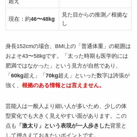
超え
見た目からの推測／根拠な
現在：約
46〜48kg
し
身長152cmの場合、BMI上の「普通体重」の範囲は
およそ43〜58kgです。「太った時期も医学的には
肥満ではなかった」という見方が自然であり、
「
60kg
超え」「
70kg
超え」といった数字は誇張が
強く、
根拠のある情報とは言えません。
芸能人は一般人より細い人が多いため、少しの体
型変化でも大きく見えやすい面があります。この
点も
「激太り」という表現が一人歩きした
背景と
して押さえておきたいポイントです。