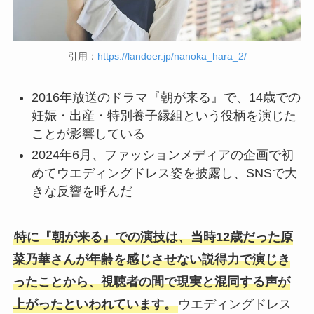
引用：
https://landoer.jp/nanoka_hara_2/
2016年放送のドラマ『朝が来る』で、14歳での
妊娠・出産・特別養子縁組という役柄を演じた
ことが影響している
2024年6月、ファッションメディアの企画で初
めてウエディングドレス姿を披露し、SNSで大
きな反響を呼んだ
特に『朝が来る』での演技は、当時12歳だった原
菜乃華さんが年齢を感じさせない説得力で演じき
ったことから、視聴者の間で現実と混同する声が
上がったといわれています。
ウエディングドレス