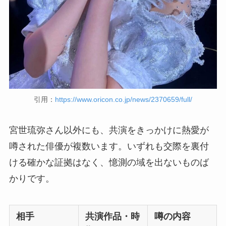
引用：
https://www.oricon.co.jp/news/2370659/full/
宮世琉弥さん以外にも、共演をきっかけに熱愛が
噂された俳優が複数います。いずれも交際を裏付
ける確かな証拠はなく、憶測の域を出ないものば
かりです。
相手
共演作品・時
噂の内容