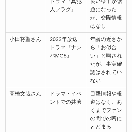
ドラマ『真犯
良い様子が話
人フラグ』
題になった
が、交際情報
はなし
小田将聖さん
2022年放送
年齢の近さか
ドラマ『ナン
ら「お似合
バMG5』
い」と噂され
たが、事実確
認はされてい
ない
高橋文哉さん
ドラマ・イベ
目撃情報や報
ントでの共演
道はなく、あ
くまでファン
の間での噂に
とどまる