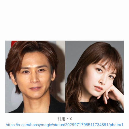
引用：X
https://x.com/hassymagic/status/2029971798511734891/photo/1