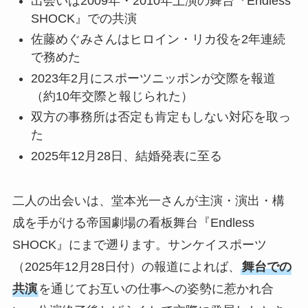
出会いは2009年・2010年上演の舞台『Endless
SHOCK』での共演
佐藤めぐみさんはヒロイン・リカ役を2年連続
で務めた
2023年2月にスポーツニッポンが交際を報道
（約10年交際と報じられた）
双方の事務所は否定も肯定もしない対応を取っ
た
2025年12月28日、結婚発表に至る
二人の出会いは、堂本光一さんが主演・演出・構
成を手がける帝国劇場の看板舞台『Endless
SHOCK』にまで遡ります。サンケイスポーツ
（2025年12月28日付）の報道によれば、
舞台での
共演
を通じてお互いの仕事への姿勢に惹かれ合