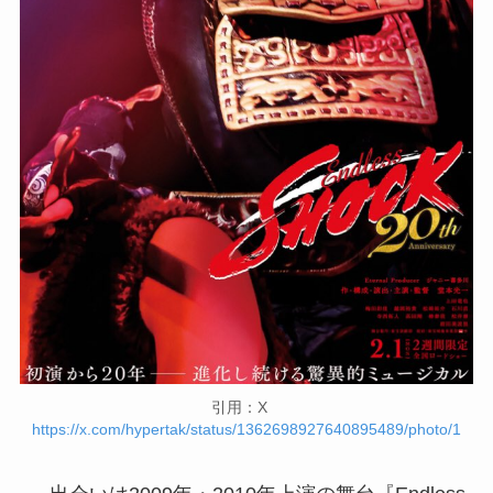
引用：X
https://x.com/hypertak/status/1362698927640895489/photo/1