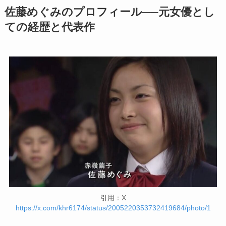
佐藤めぐみのプロフィール──元女優とし
ての経歴と代表作
引用：X
https://x.com/khr6174/status/2005220353732419684/photo/1