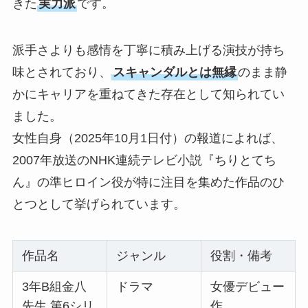
きた
実力派
です。
派手さよりも感情を丁寧に積み上げる演技が持ち
味とされており、
スキャンダルとは無縁
のまま静
かにキャリアを重ねてきた存在として知られてい
ました。
女性自身（2025年10月1日付）の報道によれば、
2007年放送のNHK連続テレビ小説『ちりとてち
ん』の準ヒロイン役が特に注目を集めた作品のひ
とつとして挙げられています。
作品名
ジャンル
役割・備考
3年B組金八
ドラマ
女優デビュー
先生 第6シリ
作