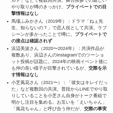
ルド」などで複数回共演。舞台挨拶での親しい
やり取りが噂のきっかけ。
プライベートでの目
撃情報はなし
馬場ふみかさん（2019年）：ドラマ「ねぇ先
生、知らないの？」で恋人役として共演。ラブ
シーンが多かったことで噂に。
プライベートで
の接点は確認されず
浜辺美波さん（2020〜2024年）：共演作品が
複数あり、浜辺さんのInstagramでのツーショ
ット投稿が話題に。2024年の映画イベント後に
も仲の良い様子が目撃されているが、
交際を示
す情報はなし
小芝風花さん（2021〜）：「彼女はキレイだっ
た」など複数回の共演。普段からLINEでやり取
りしていることを小芝さん自身がトーク番組で
明かし注目を集める。お互いを「えいちゃん」
「風花ちゃん」と呼び合う仲だが、
交際の事実