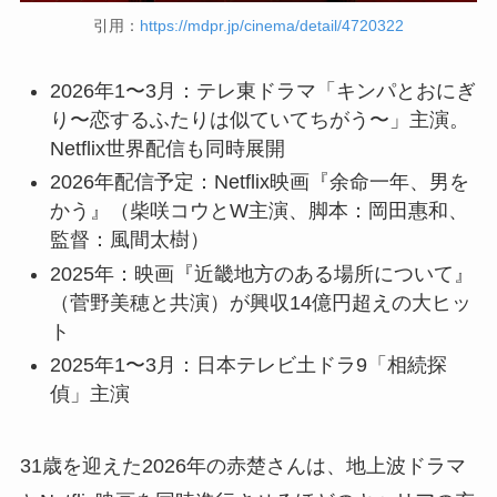
引用：
https://mdpr.jp/cinema/detail/4720322
2026年1〜3月：テレ東ドラマ「キンパとおにぎ
り〜恋するふたりは似ていてちがう〜」主演。
Netflix世界配信も同時展開
2026年配信予定：Netflix映画『余命一年、男を
かう』（柴咲コウとW主演、脚本：岡田惠和、
監督：風間太樹）
2025年：映画『近畿地方のある場所について』
（菅野美穂と共演）が興収14億円超えの大ヒッ
ト
2025年1〜3月：日本テレビ土ドラ9「相続探
偵」主演
31歳を迎えた2026年の赤楚さんは、地上波ドラマ