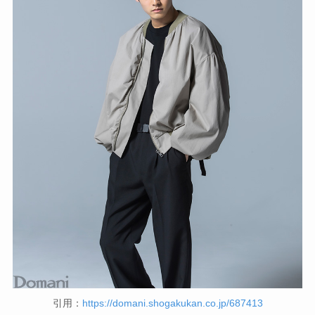
引用：
https://domani.shogakukan.co.jp/687413