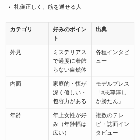
礼儀正しく、筋を通せる人
カテゴリ
好みのポイン
出典
ト
外見
ミステリアス
各種インタビ
で過度に着飾
ュー
らない自然体
内面
家庭的・懐が
モデルプレス
深く優しい・
「#志尊淳し
包容力がある
か勝たん」
年齢
年上女性が好
複数のテレ
み（年齢幅は
ビ・誌面イン
広い）
タビュー