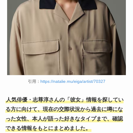
引用：
https://natalie.mu/eiga/artist/70327
人気俳優・志尊淳さんの「彼女」情報を探してい
る方に向けて、現在の交際状況から過去に噂にな
った女性、本人が語った好きなタイプまで、確認
できる情報をもとにまとめました。