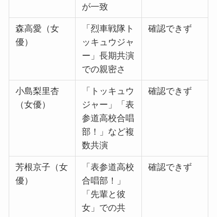
が一致
森高愛（女
「烈車戦隊ト
確認できず
優）
ッキュウジャ
ー」長期共演
での親密さ
小島梨里杏
「トッキュウ
確認できず
（女優）
ジャー」「表
参道高校合唱
部！」など複
数共演
芳根京子（女
「表参道高校
確認できず
優）
合唱部！」
「先輩と彼
女」での共