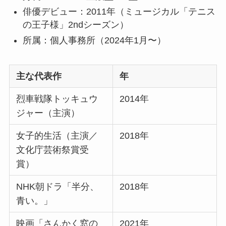
俳優デビュー：2011年（ミュージカル「テニス
の王子様」2ndシーズン）
所属：個人事務所（2024年1月〜）
主な代表作
年
烈車戦隊トッキュウ
2014年
ジャー（主演）
女子的生活（主演／
2018年
文化庁芸術祭賞受
賞）
NHK朝ドラ「半分、
2018年
青い。」
映画「さんかく窓の
2021年