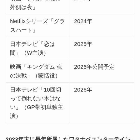
外側は夜」
Netflixシリーズ「グラ
2024年
スハート」
日本テレビ「恋は
2025年
闇」（W主演）
映画「キングダム 魂
2026年公開予定
の決戦」（蒙恬役）
日本テレビ「10回切
2026年
って倒れない木はな
い」（GP帯初単独主
演）
2023年末に長年所属したワタナベエンターテイン