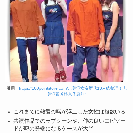
引用：
https://100pointstore.com/志尊淳女友歷代13人總整理！志
尊淳跟芳根京子真的/
これまでに熱愛の噂が浮上した女性は複数いる
共演作品でのラブシーンや、仲の良いエピソー
ドが噂の発端になるケースが大半