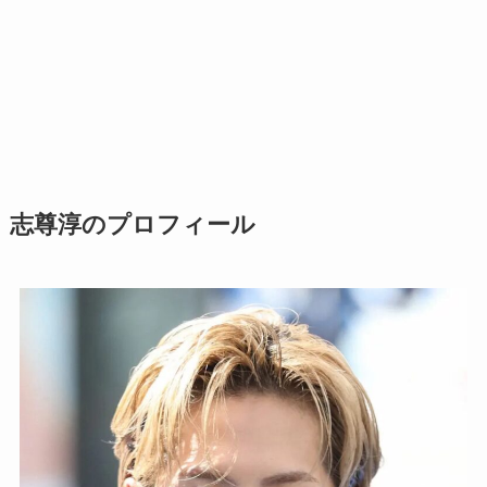
志尊淳のプロフィール