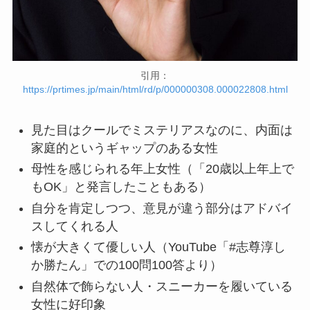
引用：
https://prtimes.jp/main/html/rd/p/000000308.000022808.html
見た目はクールでミステリアスなのに、内面は
家庭的というギャップのある女性
母性を感じられる年上女性（「20歳以上年上で
もOK」と発言したこともある）
自分を肯定しつつ、意見が違う部分はアドバイ
スしてくれる人
懐が大きくて優しい人（YouTube「#志尊淳し
か勝たん」での100問100答より）
自然体で飾らない人・スニーカーを履いている
女性に好印象