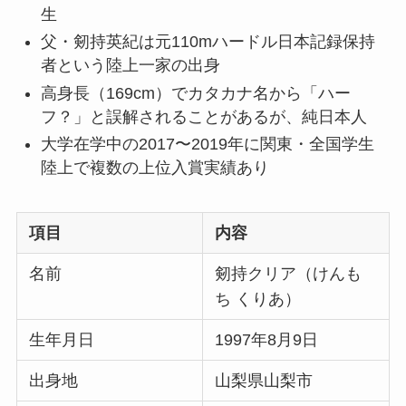
生
父・剱持英紀は元110mハードル日本記録保持
者という陸上一家の出身
高身長（169cm）でカタカナ名から「ハー
フ？」と誤解されることがあるが、純日本人
大学在学中の2017〜2019年に関東・全国学生
陸上で複数の上位入賞実績あり
項目
内容
名前
剱持クリア（けんも
ち くりあ）
生年月日
1997年8月9日
出身地
山梨県山梨市