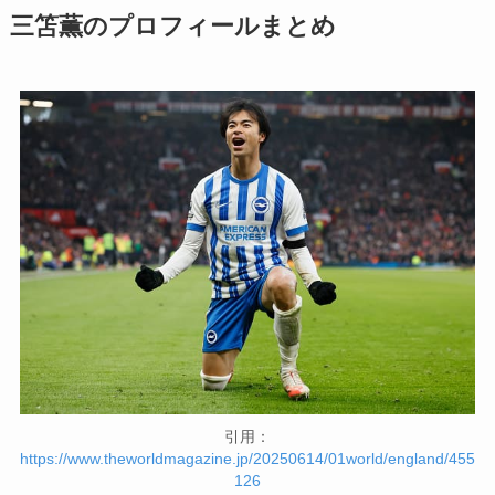
三笘薫のプロフィールまとめ
引用：
https://www.theworldmagazine.jp/20250614/01world/england/455
126